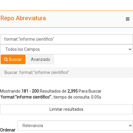
Mostrando
Saltar al contenido
181 - 200
Resultados de
2,395
Para Buscar
Repo Abreviatura
T
'
format:"informe científico"
'
nav
Buscar
Avanzado
Buscar: format:"informe científico"
Mostrando
181 - 200
Resultados de
2,395
Para Buscar
'
format:"informe científico"
'
, tiempo de consulta: 0.05s
Limitar resultados
Ordenar