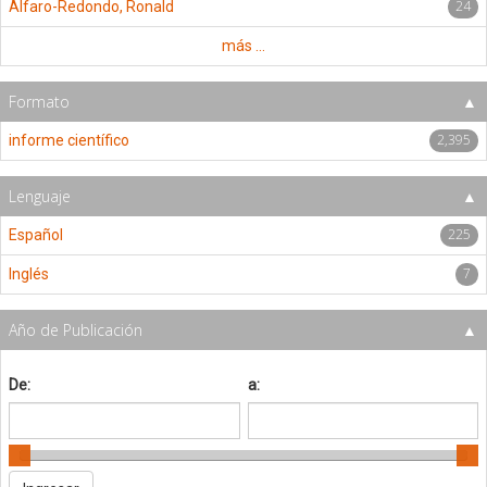
24
Alfaro-Redondo, Ronald
más ...
Formato
2,395
informe científico
Lenguaje
225
Español
7
Inglés
Año de Publicación
De:
a: