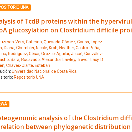
ione el número de resultado 4
POSITORIO UNA
lysis of TcdB proteins within the hypervirul
A glucosylation on Clostridium difficile pro
uzman-Verri, Caterina
,
Quesada-Gómez, Carlos
,
López-
a, Diana
,
Chumbler, Nicole
,
Kroh, Heather
,
Castro-Peña,
lina
,
Rodríguez, César
,
Orozco-Aguilar, Josué
,
González-
cho, Sara
,
Rucavado, Alexandra
,
Lawley, Trevor
,
Lacy, D.
en
,
Chaves-Olarte, Esteban
tución:
Universidad Nacional de Costa Rica
sitorio:
Repositorio UNA
ione el número de resultado 5
RWÁ
teogenomic analysis of the Clostridium diff
relation between phylogenetic distribution 