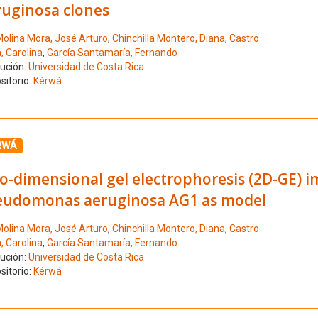
ruginosa clones
olina Mora, José Arturo
,
Chinchilla Montero, Diana
,
Castro
, Carolina
,
García Santamaría, Fernando
tución:
Universidad de Costa Rica
sitorio:
Kérwá
ione el número de resultado 3
RWÁ
-dimensional gel electrophoresis (2D-GE) im
eudomonas aeruginosa AG1 as model
olina Mora, José Arturo
,
Chinchilla Montero, Diana
,
Castro
, Carolina
,
García Santamaría, Fernando
tución:
Universidad de Costa Rica
sitorio:
Kérwá