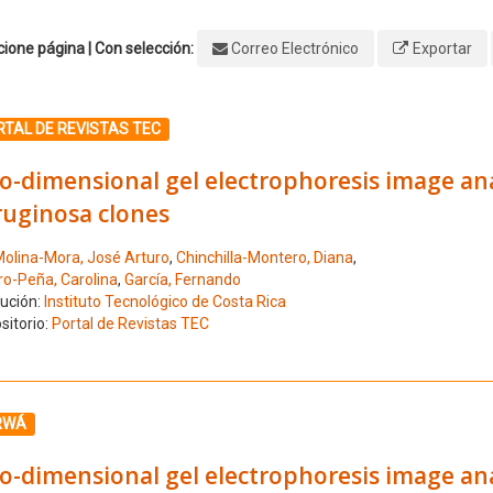
ione página | Con selección:
Correo Electrónico
Exportar
ione el número de resultado 1
TAL DE REVISTAS TEC
o-dimensional gel electrophoresis image an
ruginosa clones
olina-Mora, José Arturo
,
Chinchilla-Montero, Diana
,
ro-Peña, Carolina
,
García, Fernando
tución:
Instituto Tecnológico de Costa Rica
sitorio:
Portal de Revistas TEC
ione el número de resultado 2
RWÁ
o-dimensional gel electrophoresis image an