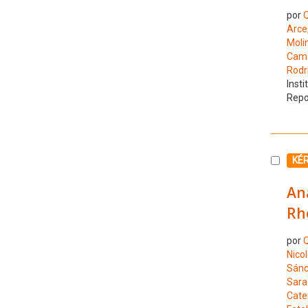
por
Q
Arce,
Moli
Cama
Rodr
Insti
Repo
Selecc
KÉ
Ana
Rho
por
Q
Nico
Sánc
Sara
Cate