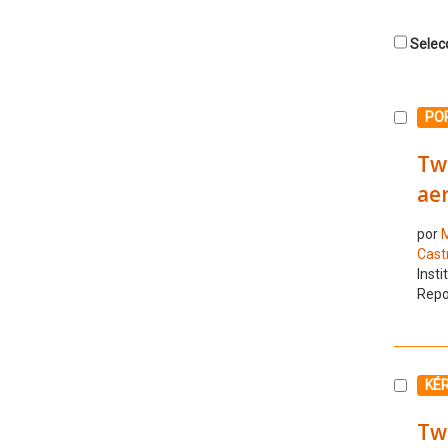
Selecc
Selecc
POR
Tw
ae
por
M
Cast
Insti
Repo
Selecc
KÉ
Tw