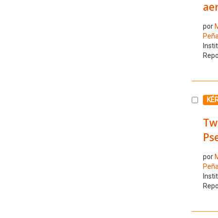
ae
por
M
Peña
Insti
Repo
Selecc
KÉ
Two
Ps
por
M
Peña
Insti
Repo