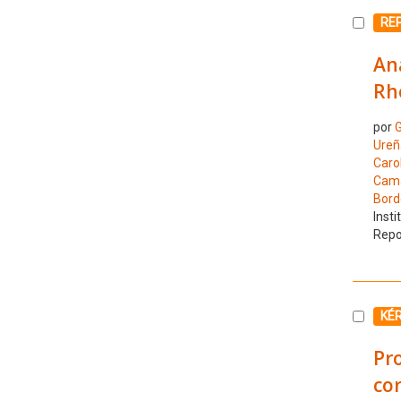
Selecc
RE
Ana
Rho
por
G
Ureñ
Caro
Cama
Bord
Insti
Repo
Selecc
KÉ
Pro
cor