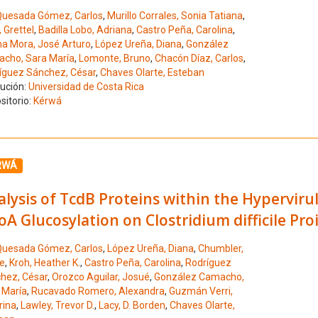
uesada Gómez, Carlos
,
Murillo Corrales, Sonia Tatiana
,
 Grettel
,
Badilla Lobo, Adriana
,
Castro Peña, Carolina
,
na Mora, José Arturo
,
López Ureña, Diana
,
González
cho, Sara María
,
Lomonte, Bruno
,
Chacón Díaz, Carlos
,
íguez Sánchez, César
,
Chaves Olarte, Esteban
tución:
Universidad de Costa Rica
sitorio:
Kérwá
ione el número de resultado 6
RWÁ
lysis of TcdB Proteins within the Hyperviru
A Glucosylation on Clostridium difficile Pro
uesada Gómez, Carlos
,
López Ureña, Diana
,
Chumbler,
le
,
Kroh, Heather K.
,
Castro Peña, Carolina
,
Rodríguez
hez, César
,
Orozco Aguilar, Josué
,
González Camacho,
 María
,
Rucavado Romero, Alexandra
,
Guzmán Verri,
rina
,
Lawley, Trevor D.
,
Lacy, D. Borden
,
Chaves Olarte,