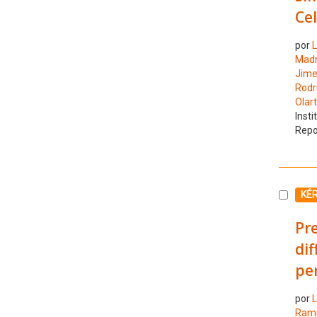
Cel
por
L
Madr
Jime
Rodr
Olar
Insti
Repo
Selecc
KÉ
Pr
dif
pe
por
L
Ramí