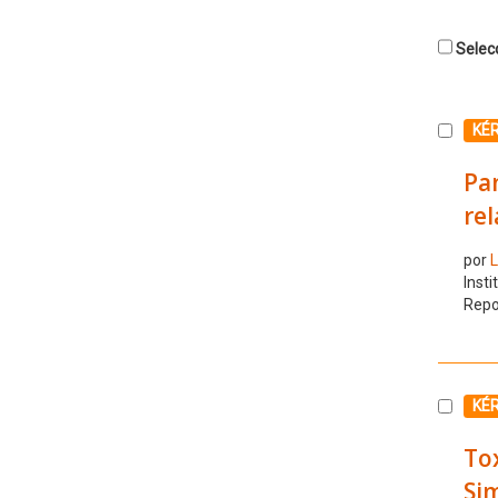
Selecc
Selecc
KÉ
Pan
rel
por
L
Insti
Repo
Selecc
KÉ
Tox
Sim