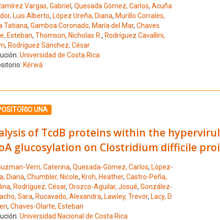
amírez Vargas, Gabriel
,
Quesada Gómez, Carlos
,
Acuña
or, Luis Alberto
,
López Ureña, Diana
,
Murillo Corrales,
a Tatiana
,
Gamboa Coronado, María del Mar
,
Chaves
te, Esteban
,
Thomson, Nicholas R.
,
Rodríguez Cavallini,
yn
,
Rodríguez Sánchez, César
tución:
Universidad de Costa Rica
sitorio:
Kérwá
ione el número de resultado 7
POSITORIO UNA
lysis of TcdB proteins within the hypervirul
A glucosylation on Clostridium difficile pro
uzman-Verri, Caterina
,
Quesada-Gómez, Carlos
,
López-
a, Diana
,
Chumbler, Nicole
,
Kroh, Heather
,
Castro-Peña,
lina
,
Rodríguez, César
,
Orozco-Aguilar, Josué
,
González-
cho, Sara
,
Rucavado, Alexandra
,
Lawley, Trevor
,
Lacy, D.
en
,
Chaves-Olarte, Esteban
tución:
Universidad Nacional de Costa Rica