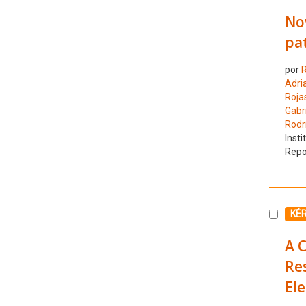
Nov
pa
por
R
Adri
Rojas
Gabri
Rodr
Insti
Repo
Selecc
KÉ
A C
Re
El