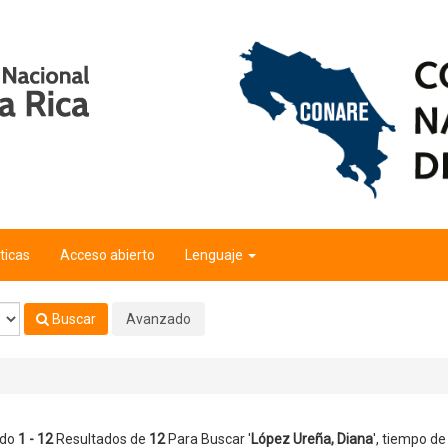
ticas
Acceso abierto
Lenguaje
Buscar
Avanzado
ndo
1 - 12
Resultados de
12
Para Buscar '
López Ureña, Diana
'
, tiempo de