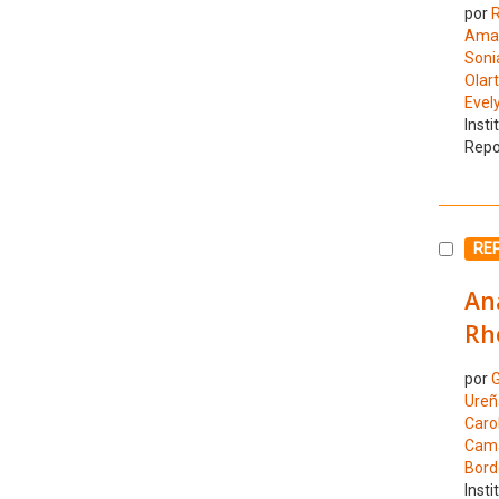
por
R
Amad
Soni
Olar
Evel
Insti
Repo
Selecc
RE
Ana
Rho
por
G
Ureñ
Caro
Cama
Bord
Insti