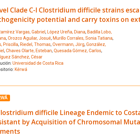
el Clade C-I Clostridium difficile strains esca
thogenicity potential and carry toxins on 
amírez Vargas, Gabriel
,
López Ureña, Diana
,
Badilla Lobo,
ana
,
Orozco Aguilar, Josué
,
Murillo Corrales, Sonia Tatiana
,
, Priscilla
,
Riedel, Thomas
,
Overmann, Jörg
,
González,
el
,
Chaves Olarte, Esteban
,
Quesada Gómez, Carlos
,
íguez Sánchez, César
tución:
Universidad de Costa Rica
sitorio:
Kérwá
ione el número de resultado 6
RWÁ
lostridium difficile Lineage Endemic to Cost
sistant by Acquisition of Chromosomal Muta
ements