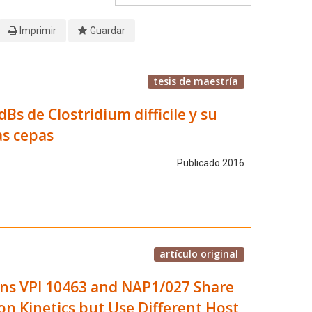
Imprimir
Guardar
tesis de maestría
Bs de Clostridium difficile y su
as cepas
Publicado 2016
artículo original
ains VPI 10463 and NAP1/027 Share
ion Kinetics but Use Different Host