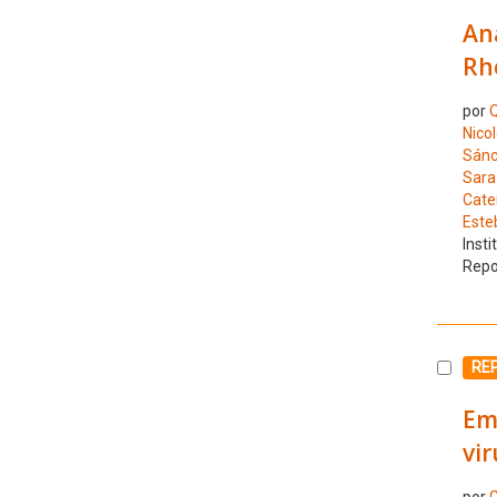
Ana
Rho
por
Q
Nico
Sánc
Sara
Cate
Este
Insti
Repo
Selecc
RE
Eme
vir