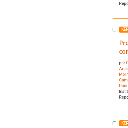
Repo
Selecc
KÉ
Pro
cor
por
Q
Arce,
Moli
Cama
Rodr
Insti
Repo
Selecc
KÉ