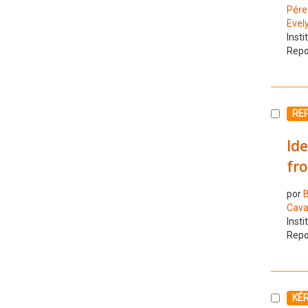
Pére
Evel
Insti
Repo
Selecc
RE
Ide
fro
por
Caval
Insti
Repo
Selecc
KÉ