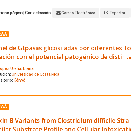
ione página | Con selección:
Correo Electrónico
Exportar
ione el número de resultado 1
RWÁ
el de Gtpasas glicosiladas por diferentes Tcd
ación con el potencial patogénico de distint
ópez Ureña, Diana
tución:
Universidad de Costa Rica
sitorio:
Kérwá
ione el número de resultado 2
RWÁ
in B Variants from Clostridium difficile Str
ilar Substrate Profile and Cellular Intoxicat