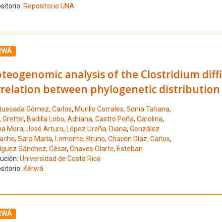
sitorio:
Repositorio UNA
ione el número de resultado 8
RWÁ
teogenomic analysis of the Clostridium diff
relation between phylogenetic distribution 
uesada Gómez, Carlos
,
Murillo Corrales, Sonia Tatiana
,
 Grettel
,
Badilla Lobo, Adriana
,
Castro Peña, Carolina
,
na Mora, José Arturo
,
López Ureña, Diana
,
González
cho, Sara María
,
Lomonte, Bruno
,
Chacón Díaz, Carlos
,
íguez Sánchez, César
,
Chaves Olarte, Esteban
tución:
Universidad de Costa Rica
sitorio:
Kérwá
ione el número de resultado 9
RWÁ