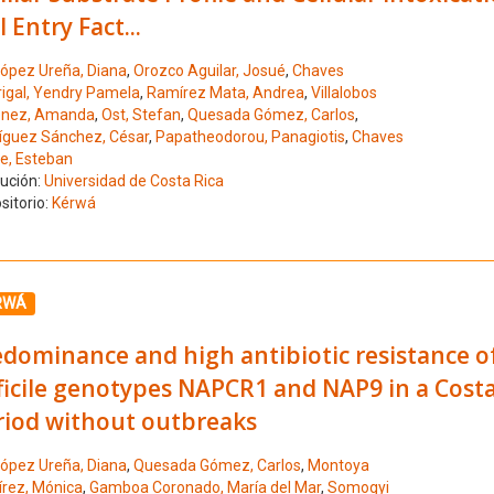
l Entry Fact...
ópez Ureña, Diana
,
Orozco Aguilar, Josué
,
Chaves
igal, Yendry Pamela
,
Ramírez Mata, Andrea
,
Villalobos
nez, Amanda
,
Ost, Stefan
,
Quesada Gómez, Carlos
,
íguez Sánchez, César
,
Papatheodorou, Panagiotis
,
Chaves
te, Esteban
tución:
Universidad de Costa Rica
sitorio:
Kérwá
ione el número de resultado 3
RWÁ
edominance and high antibiotic resistance o
ficile genotypes NAPCR1 and NAP9 in a Costa
riod without outbreaks
ópez Ureña, Diana
,
Quesada Gómez, Carlos
,
Montoya
rez, Mónica
,
Gamboa Coronado, María del Mar
,
Somogyi