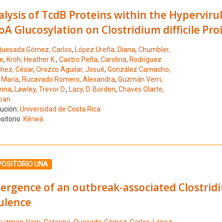
lysis of TcdB Proteins within the Hyperviru
A Glucosylation on Clostridium difficile Pro
uesada Gómez, Carlos
,
López Ureña, Diana
,
Chumbler,
le
,
Kroh, Heather K.
,
Castro Peña, Carolina
,
Rodríguez
hez, César
,
Orozco Aguilar, Josué
,
González Camacho,
 María
,
Rucavado Romero, Alexandra
,
Guzmán Verri,
rina
,
Lawley, Trevor D.
,
Lacy, D. Borden
,
Chaves Olarte,
ban
tución:
Universidad de Costa Rica
sitorio:
Kérwá
ione el número de resultado 10
POSITORIO UNA
rgence of an outbreak-associated Clostridiu
ulence