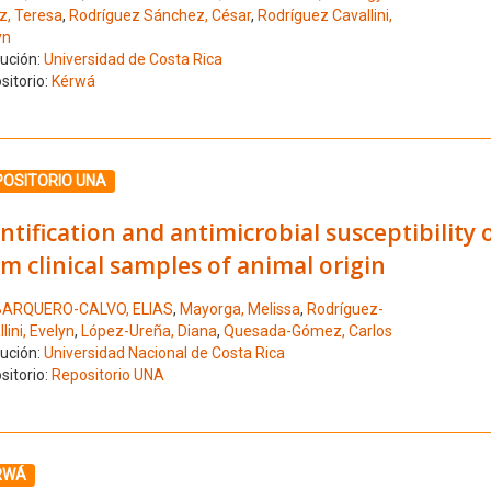
z, Teresa
,
Rodríguez Sánchez, César
,
Rodríguez Cavallini,
yn
tución:
Universidad de Costa Rica
sitorio:
Kérwá
ione el número de resultado 4
POSITORIO UNA
ntification and antimicrobial susceptibility 
m clinical samples of animal origin
BARQUERO-CALVO, ELIAS
,
Mayorga, Melissa
,
Rodríguez-
lini, Evelyn
,
López-Ureña, Diana
,
Quesada-Gómez, Carlos
tución:
Universidad Nacional de Costa Rica
sitorio:
Repositorio UNA
ione el número de resultado 5
RWÁ