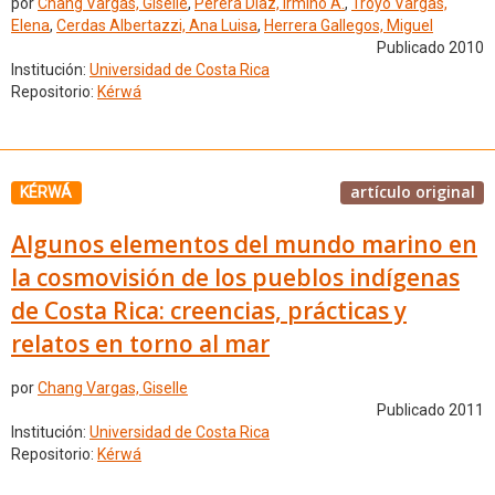
por
Chang Vargas, Giselle
,
Perera Díaz, Irmino A.
,
Troyo Vargas,
Elena
,
Cerdas Albertazzi, Ana Luisa
,
Herrera Gallegos, Miguel
Publicado 2010
Institución:
Universidad de Costa Rica
Repositorio:
Kérwá
artículo original
KÉRWÁ
Algunos elementos del mundo marino en
la cosmovisión de los pueblos indígenas
de Costa Rica: creencias, prácticas y
relatos en torno al mar
por
Chang Vargas, Giselle
Publicado 2011
Institución:
Universidad de Costa Rica
Repositorio:
Kérwá