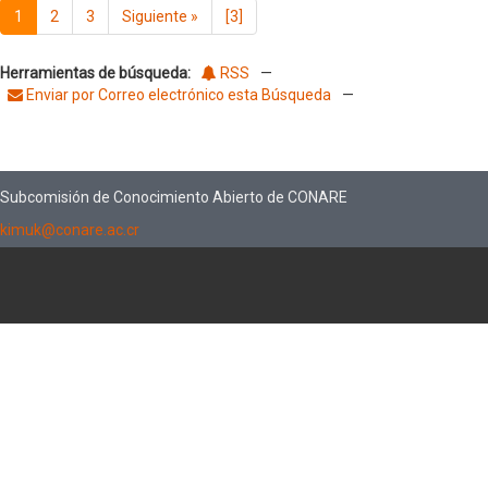
1
2
3
Siguiente
»
[3]
Herramientas de búsqueda:
RSS
—
Enviar por Correo electrónico esta Búsqueda
—
Subcomisión de Conocimiento Abierto de CONARE
kimuk@conare.ac.cr