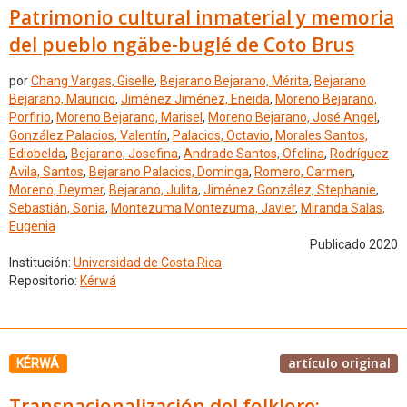
Patrimonio cultural inmaterial y memoria
del pueblo ngäbe-buglé de Coto Brus
por
Chang Vargas, Giselle
,
Bejarano Bejarano, Mérita
,
Bejarano
Bejarano, Mauricio
,
Jiménez Jiménez, Eneida
,
Moreno Bejarano,
Porfirio
,
Moreno Bejarano, Marisel
,
Moreno Bejarano, José Angel
,
González Palacios, Valentín
,
Palacios, Octavio
,
Morales Santos,
Ediobelda
,
Bejarano, Josefina
,
Andrade Santos, Ofelina
,
Rodríguez
Avila, Santos
,
Bejarano Palacios, Dominga
,
Romero, Carmen
,
Moreno, Deymer
,
Bejarano, Julita
,
Jiménez González, Stephanie
,
Sebastián, Sonia
,
Montezuma Montezuma, Javier
,
Miranda Salas,
Eugenia
Publicado 2020
Institución:
Universidad de Costa Rica
Repositorio:
Kérwá
artículo original
KÉRWÁ
Transnacionalización del folklore: