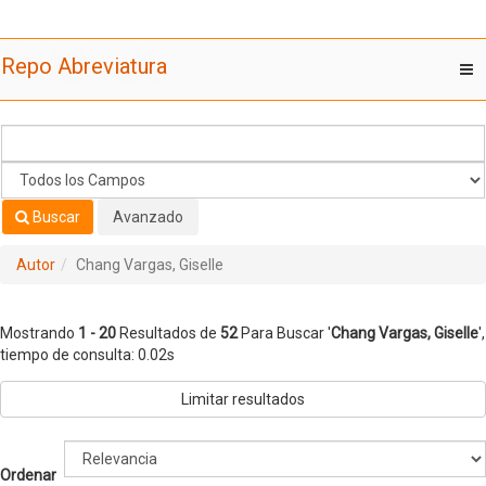
Mostrando
Saltar al contenido
1 - 20
Resultados de
52
Para Buscar '
Chang Vargas, Giselle
'
Repo Abreviatura
T
nav
Buscar
Avanzado
Autor
Chang Vargas, Giselle
Mostrando
1 - 20
Resultados de
52
Para Buscar '
Chang Vargas, Giselle
'
,
tiempo de consulta: 0.02s
Limitar resultados
Ordenar