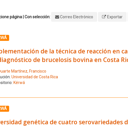
ione página | Con selección:
Correo Electrónico
Exportar
ione el número de resultado 1
RWÁ
lementación de la técnica de reacción en ca
diagnóstico de brucelosis bovina en Costa Ri
uarte Martínez, Francisco
tución:
Universidad de Costa Rica
sitorio:
Kérwá
ione el número de resultado 2
RWÁ
versidad genética de cuatro serovariedades