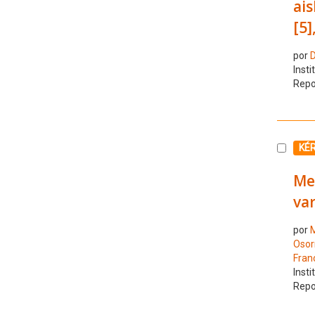
ais
[5]
por
D
Insti
Repo
Selecc
KÉ
Me
var
por
M
Osor
Fran
Insti
Repo