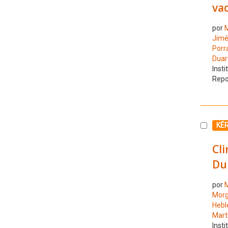
va
por
M
Jimé
Porr
Duar
Insti
Repo
Selecc
KÉ
Cli
Du
por
M
Morg
Hebl
Mart
Insti