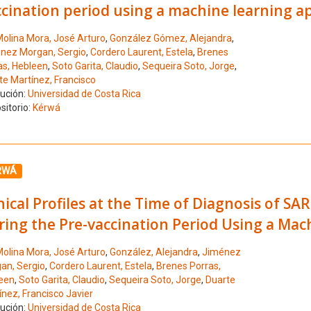
ccination period using a machine learning 
olina Mora, José Arturo
,
González Gómez, Alejandra
,
nez Morgan, Sergio
,
Cordero Laurent, Estela
,
Brenes
as, Hebleen
,
Soto Garita, Claudio
,
Sequeira Soto, Jorge
,
te Martínez, Francisco
tución:
Universidad de Costa Rica
sitorio:
Kérwá
ione el número de resultado 9
RWÁ
nical Profiles at the Time of Diagnosis of SA
ring the Pre-vaccination Period Using a Ma
olina Mora, José Arturo
,
González, Alejandra
,
Jiménez
an, Sergio
,
Cordero Laurent, Estela
,
Brenes Porras,
een
,
Soto Garita, Claudio
,
Sequeira Soto, Jorge
,
Duarte
ínez, Francisco Javier
tución:
Universidad de Costa Rica