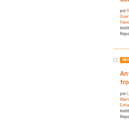
por
R
Duar
Rand
Insti
Repo
Selecc
RE
Ant
fro
por
L
Martí
Echa
Insti
Repo