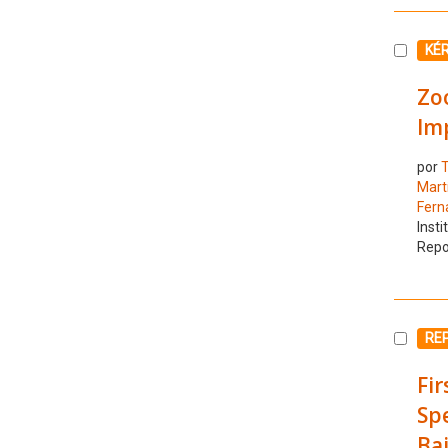
Selecc
KÉ
Zoo
Im
por
T
Mart
Fern
Insti
Repo
Selecc
RE
Fir
Spe
Bai