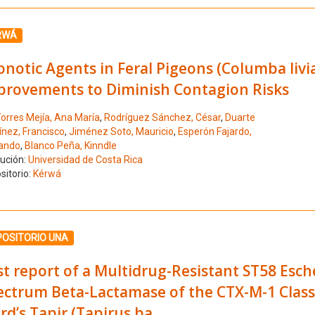
ione el número de resultado 4
RWÁ
notic Agents in Feral Pigeons (Columba livia
provements to Diminish Contagion Risks
orres Mejía, Ana María
,
Rodríguez Sánchez, César
,
Duarte
ínez, Francisco
,
Jiménez Soto, Mauricio
,
Esperón Fajardo,
ando
,
Blanco Peña, Kinndle
tución:
Universidad de Costa Rica
sitorio:
Kérwá
ione el número de resultado 5
POSITORIO UNA
st report of a Multidrug-Resistant ST58 Esch
ctrum Beta-Lactamase of the CTX-M-1 Class 
rd’s Tapir (Tapirus ba...