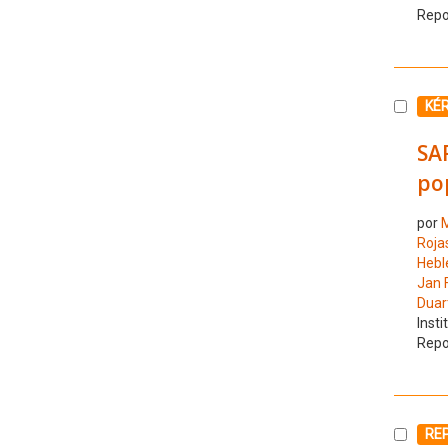
Repo
Selecc
KÉ
SAR
po
por
M
Roja
Hebl
Jan F
Duar
Insti
Repo
Selecc
RE