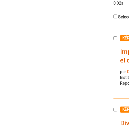
0.02s
Selecc
Selecc
KÉ
Imp
el 
por
D
Insti
Repo
Selecc
KÉ
Di