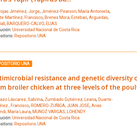
ojas Jiménez, Jorge
,
Jiménez-Pearson, María Antonieta
,
te-Martínez, Francisco
,
Brenes Mora, Esteban
,
Arguedas,
all
,
BARQUERO-CALVO, ELIAS
tución:
Universidad Nacional de Costa Rica
sitorio:
Repositorio UNA
ione el número de resultado 6
POSITORIO UNA
imicrobial resistance and genetic diversity
m broiler chicken at three levels of the pou
azo Láscarez, Sabrina
,
Zumbado Gutiérrez, Leana
,
Duarte-
nez , Francisco
,
ROMERO-ZUÑIGA, JUAN JOSE
,
Arias
ndi, María Laura
,
MUNOZ VARGAS, LOHENDY
tución:
Universidad Nacional de Costa Rica
sitorio:
Repositorio UNA