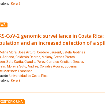
sitorio:
Kérwá
ione el número de resultado 10
RWÁ
S-CoV-2 genomic surveillance in Costa Rica:
pulation and an increased detection of a sp
olina Mora, José Arturo
,
Cordero Laurent, Estela
,
Godínez
s, Adriana
,
Calderón Osorno, Melany
,
Brenes Porras,
een
,
Soto Garita, Claudio
,
Pérez Corrales, Cristian
,
Drexler,
elix
,
Moreira Soto, Andrés
,
Corrales Aguilar, Eugenia
,
te Martínez, Francisco
tución:
Universidad de Costa Rica
sitorio:
Kérwá
ione el número de resultado 11
POSITORIO UNA