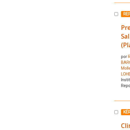
Selecc
RE
Pre
Sa
(Pl
por
R
BARQ
Molle
LOH
Insti
Repo
Selecc
KÉ
Cli