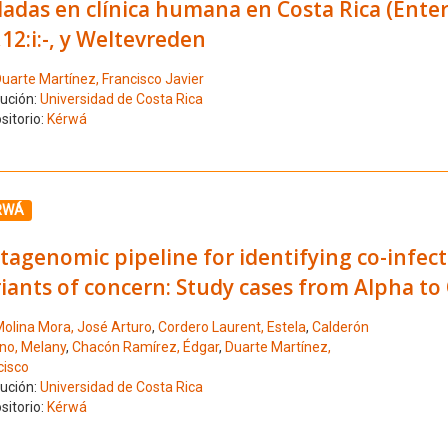
ladas en clínica humana en Costa Rica (Enter
,12:i:-, y Weltevreden
uarte Martínez, Francisco Javier
tución:
Universidad de Costa Rica
sitorio:
Kérwá
ione el número de resultado 3
RWÁ
tagenomic pipeline for identifying co-infec
iants of concern: Study cases from Alpha t
olina Mora, José Arturo
,
Cordero Laurent, Estela
,
Calderón
no, Melany
,
Chacón Ramírez, Édgar
,
Duarte Martínez,
cisco
tución:
Universidad de Costa Rica
sitorio:
Kérwá