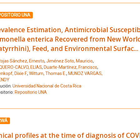
ione el número de resultado 7
POSITORIO UNA
valence Estimation, Antimicrobial Susceptibi
lmonella enterica Recovered from New Wor
atyrrhini), Feed, and Environmental Surfac...
ojas Sánchez, Ernesto
,
Jiménez Soto, Mauricio
,
UERO-CALVO, ELIAS
,
Duarte-Martínez, Francisco
,
nkopf, Dixie F.
,
Wittum, Thomas E.
,
MUNOZ VARGAS,
ENDY
tución:
Universidad Nacional de Costa Rica
sitorio:
Repositorio UNA
ione el número de resultado 8
RWÁ
nical profiles at the time of diagnosis of CO