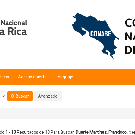
isco
'
ticas
Acceso abierto
Lenguaje
Buscar
Avanzado
ndo
1 - 13
Resultados de
13
Para Buscar '
Duarte Martínez, Francisco
'
, ti