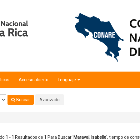
ticas
Acceso abierto
Lenguaje
Buscar
Avanzado
ndo
1 - 1
Resultados de
1
Para Buscar '
Maraval, Isabelle
'
, tiempo de consu