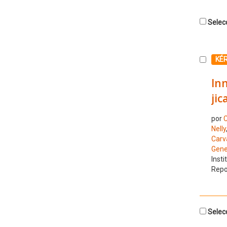
Selecc
Selecc
KÉ
In
jic
por
C
Nelly
Carv
Gene
Insti
Repo
Selecc