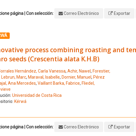
ione página | Con selección:
Correo Electrónico
Exportar
ione el número de resultado 1
RWÁ
novative process combining roasting and te
aro seeds (Crescentia alata K.H.B)
orrales Hernández, Carla Vanessa
,
Achir, Nawel
,
Forestier,
,
Lebrun, Marc
,
Maraval, Isabelle
,
Dornier, Manuel
,
Pérez
ajal, Ana Mercedes
,
Vaillant Barka, Fabrice
,
Fliedel,
vieve
tución:
Universidad de Costa Rica
sitorio:
Kérwá
ione página | Con selección:
Correo Electrónico
Exportar