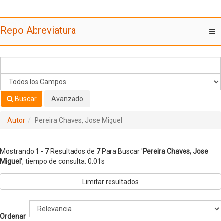
Mostrando
Saltar al contenido
1 - 7
Resultados de
7
Para Buscar '
Pereira Chaves, Jose
Repo Abreviatura
T
Miguel
'
nav
Buscar
Avanzado
Autor
Pereira Chaves, Jose Miguel
Mostrando
1 - 7
Resultados de
7
Para Buscar '
Pereira Chaves, Jose
Miguel
'
, tiempo de consulta: 0.01s
Limitar resultados
Ordenar