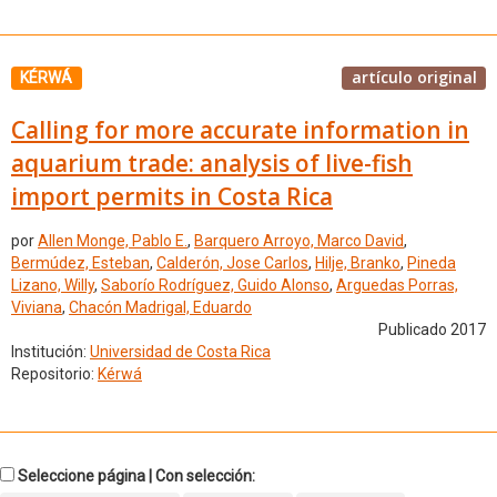
artículo original
KÉRWÁ
Calling for more accurate information in
aquarium trade: analysis of live-fish
import permits in Costa Rica
por
Allen Monge, Pablo E.
,
Barquero Arroyo, Marco David
,
Bermúdez, Esteban
,
Calderón, Jose Carlos
,
Hilje, Branko
,
Pineda
Lizano, Willy
,
Saborío Rodríguez, Guido Alonso
,
Arguedas Porras,
Viviana
,
Chacón Madrigal, Eduardo
Publicado 2017
Institución:
Universidad de Costa Rica
Repositorio:
Kérwá
Seleccione página | Con selección: