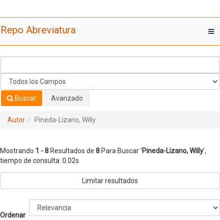
Mostrando
Saltar al contenido
1 - 8
Resultados de
8
Para Buscar '
Pineda-Lizano, Willy
'
Repo Abreviatura
T
nav
Buscar
Avanzado
Autor
Pineda-Lizano, Willy
Mostrando
1 - 8
Resultados de
8
Para Buscar '
Pineda-Lizano, Willy
'
,
tiempo de consulta: 0.02s
Limitar resultados
Ordenar