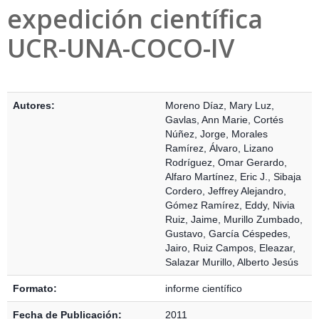
expedición científica
UCR-UNA-COCO-IV
Detalles Bibliográficos
Autores:
Moreno Díaz, Mary Luz
,
Gavlas, Ann Marie
,
Cortés
Núñez, Jorge
,
Morales
Ramírez, Álvaro
,
Lizano
Rodríguez, Omar Gerardo
,
Alfaro Martínez, Eric J.
,
Sibaja
Cordero, Jeffrey Alejandro
,
Gómez Ramírez, Eddy
,
Nivia
Ruiz, Jaime
,
Murillo Zumbado,
Gustavo
,
García Céspedes,
Jairo
,
Ruiz Campos, Eleazar
,
Salazar Murillo, Alberto Jesús
Formato:
informe científico
Fecha de Publicación:
2011