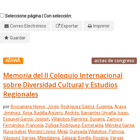
Seleccione página | Con selección:
Correo Electrónico
Exportar
Imprimir
Guardar
actas de congreso
KÉRWÁ
Memoria del II Coloquio Internacional
sobre Diversidad Cultural y Estudios
Regionales
por
Boccanera Hisijos, Jorge
,
Rodríguez Sáenz, Eugenia
,
Araya
Jiménez, Xinia
,
Badilla Agüero, Andrés
,
Barrantes Umaña, Isaac
,
Esquivel García, Joseph
,
Villalobos Ramírez, Susana
,
Zamora
Fernández, Francela
,
Zúñiga Rodríguez, Esmeralda
,
Méndez Garita,
Nuria Isabel
,
Mondol López, Mijail
,
Quesada Villalobos, Patricia
,
Vásquez Vargas, Magdalena
,
Salazar Bonilla, Roxana
,
Vargas