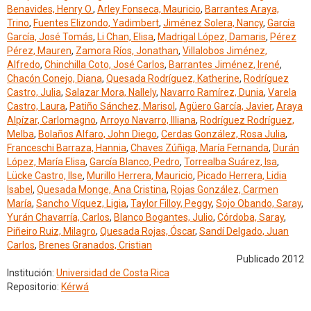
Benavides, Henry O.
,
Arley Fonseca, Mauricio
,
Barrantes Araya,
Trino
,
Fuentes Elizondo, Yadimbert
,
Jiménez Solera, Nancy
,
García
García, José Tomás
,
Li Chan, Elisa
,
Madrigal López, Damaris
,
Pérez
Pérez, Mauren
,
Zamora Ríos, Jonathan
,
Villalobos Jiménez,
Alfredo
,
Chinchilla Coto, José Carlos
,
Barrantes Jiménez, Irené
,
Chacón Conejo, Diana
,
Quesada Rodríguez, Katherine
,
Rodríguez
Castro, Julia
,
Salazar Mora, Nallely
,
Navarro Ramírez, Dunia
,
Varela
Castro, Laura
,
Patiño Sánchez, Marisol
,
Agüero García, Javier
,
Araya
Alpízar, Carlomagno
,
Arroyo Navarro, Illiana
,
Rodríguez Rodríguez,
Melba
,
Bolaños Alfaro, John Diego
,
Cerdas González, Rosa Julia
,
Franceschi Barraza, Hannia
,
Chaves Zúñiga, María Fernanda
,
Durán
López, María Elisa
,
García Blanco, Pedro
,
Torrealba Suárez, Isa
,
Lücke Castro, Ilse
,
Murillo Herrera, Mauricio
,
Picado Herrera, Lidia
Isabel
,
Quesada Monge, Ana Cristina
,
Rojas González, Carmen
María
,
Sancho Víquez, Ligia
,
Taylor Filloy, Peggy
,
Sojo Obando, Saray
,
Yurán Chavarría, Carlos
,
Blanco Bogantes, Julio
,
Córdoba, Saray
,
Piñeiro Ruiz, Milagro
,
Quesada Rojas, Óscar
,
Sandí Delgado, Juan
Carlos
,
Brenes Granados, Cristian
Publicado 2012
Institución:
Universidad de Costa Rica
Repositorio:
Kérwá