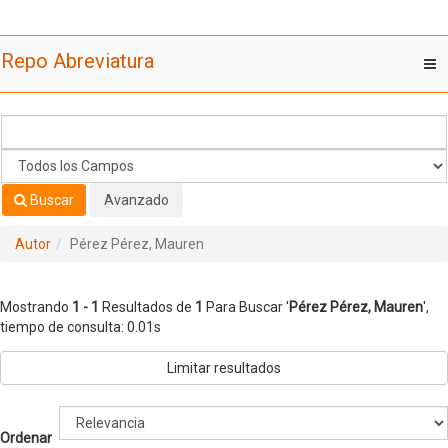
Mostrando
Saltar al contenido
1 - 1
Resultados de
1
Para Buscar '
Pérez Pérez, Mauren
'
Repo Abreviatura
T
nav
Buscar
Avanzado
Autor
Pérez Pérez, Mauren
Mostrando
1 - 1
Resultados de
1
Para Buscar '
Pérez Pérez, Mauren
'
,
tiempo de consulta: 0.01s
Limitar resultados
Ordenar