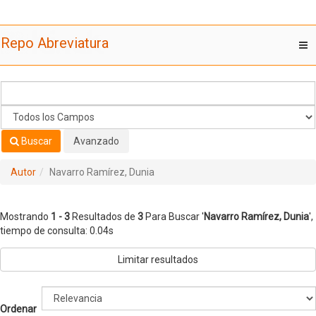
Mostrando
Saltar al contenido
1 - 3
Resultados de
3
Para Buscar '
Navarro Ramírez, Dunia
'
Repo Abreviatura
T
nav
Buscar
Avanzado
Autor
Navarro Ramírez, Dunia
Mostrando
1 - 3
Resultados de
3
Para Buscar '
Navarro Ramírez, Dunia
'
,
tiempo de consulta: 0.04s
Limitar resultados
Ordenar