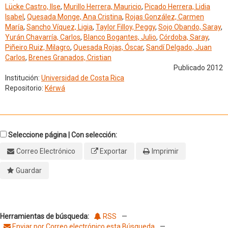
Lücke Castro, Ilse
,
Murillo Herrera, Mauricio
,
Picado Herrera, Lidia
Isabel
,
Quesada Monge, Ana Cristina
,
Rojas González, Carmen
María
,
Sancho Víquez, Ligia
,
Taylor Filloy, Peggy
,
Sojo Obando, Saray
,
Yurán Chavarría, Carlos
,
Blanco Bogantes, Julio
,
Córdoba, Saray
,
Piñeiro Ruiz, Milagro
,
Quesada Rojas, Óscar
,
Sandí Delgado, Juan
Carlos
,
Brenes Granados, Cristian
Publicado 2012
Institución:
Universidad de Costa Rica
Repositorio:
Kérwá
Seleccione página | Con selección:
Correo Electrónico
Exportar
Imprimir
Guardar
Herramientas de búsqueda:
RSS
—
Enviar por Correo electrónico esta Búsqueda
—