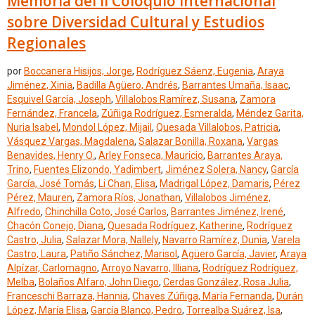
Memoria del II Coloquio Internacional
sobre Diversidad Cultural y Estudios
Regionales
por
Boccanera Hisijos, Jorge
,
Rodríguez Sáenz, Eugenia
,
Araya
Jiménez, Xinia
,
Badilla Agüero, Andrés
,
Barrantes Umaña, Isaac
,
Esquivel García, Joseph
,
Villalobos Ramírez, Susana
,
Zamora
Fernández, Francela
,
Zúñiga Rodríguez, Esmeralda
,
Méndez Garita,
Nuria Isabel
,
Mondol López, Mijail
,
Quesada Villalobos, Patricia
,
Vásquez Vargas, Magdalena
,
Salazar Bonilla, Roxana
,
Vargas
Benavides, Henry O.
,
Arley Fonseca, Mauricio
,
Barrantes Araya,
Trino
,
Fuentes Elizondo, Yadimbert
,
Jiménez Solera, Nancy
,
García
García, José Tomás
,
Li Chan, Elisa
,
Madrigal López, Damaris
,
Pérez
Pérez, Mauren
,
Zamora Ríos, Jonathan
,
Villalobos Jiménez,
Alfredo
,
Chinchilla Coto, José Carlos
,
Barrantes Jiménez, Irené
,
Chacón Conejo, Diana
,
Quesada Rodríguez, Katherine
,
Rodríguez
Castro, Julia
,
Salazar Mora, Nallely
,
Navarro Ramírez, Dunia
,
Varela
Castro, Laura
,
Patiño Sánchez, Marisol
,
Agüero García, Javier
,
Araya
Alpízar, Carlomagno
,
Arroyo Navarro, Illiana
,
Rodríguez Rodríguez,
Melba
,
Bolaños Alfaro, John Diego
,
Cerdas González, Rosa Julia
,
Franceschi Barraza, Hannia
,
Chaves Zúñiga, María Fernanda
,
Durán
López, María Elisa
,
García Blanco, Pedro
,
Torrealba Suárez, Isa
,