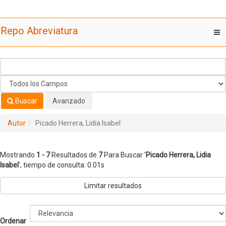
Mostrando
Saltar al contenido
1 - 7
Resultados de
7
Para Buscar '
Picado Herrera, Lidia
Repo Abreviatura
T
Isabel
'
nav
Buscar
Avanzado
Autor
Picado Herrera, Lidia Isabel
Mostrando
1 - 7
Resultados de
7
Para Buscar '
Picado Herrera, Lidia
Isabel
'
, tiempo de consulta: 0.01s
Limitar resultados
Ordenar