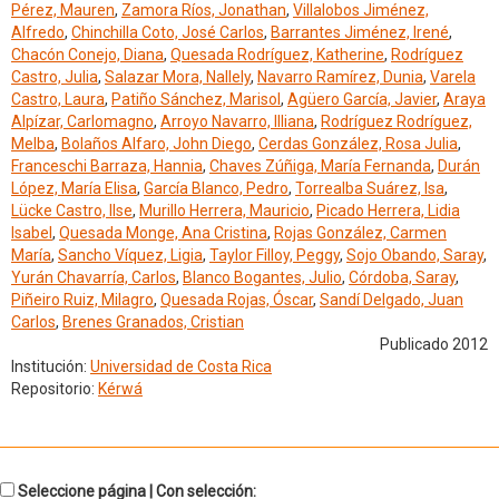
Pérez, Mauren
,
Zamora Ríos, Jonathan
,
Villalobos Jiménez,
Alfredo
,
Chinchilla Coto, José Carlos
,
Barrantes Jiménez, Irené
,
Chacón Conejo, Diana
,
Quesada Rodríguez, Katherine
,
Rodríguez
Castro, Julia
,
Salazar Mora, Nallely
,
Navarro Ramírez, Dunia
,
Varela
Castro, Laura
,
Patiño Sánchez, Marisol
,
Agüero García, Javier
,
Araya
Alpízar, Carlomagno
,
Arroyo Navarro, Illiana
,
Rodríguez Rodríguez,
Melba
,
Bolaños Alfaro, John Diego
,
Cerdas González, Rosa Julia
,
Franceschi Barraza, Hannia
,
Chaves Zúñiga, María Fernanda
,
Durán
López, María Elisa
,
García Blanco, Pedro
,
Torrealba Suárez, Isa
,
Lücke Castro, Ilse
,
Murillo Herrera, Mauricio
,
Picado Herrera, Lidia
Isabel
,
Quesada Monge, Ana Cristina
,
Rojas González, Carmen
María
,
Sancho Víquez, Ligia
,
Taylor Filloy, Peggy
,
Sojo Obando, Saray
,
Yurán Chavarría, Carlos
,
Blanco Bogantes, Julio
,
Córdoba, Saray
,
Piñeiro Ruiz, Milagro
,
Quesada Rojas, Óscar
,
Sandí Delgado, Juan
Carlos
,
Brenes Granados, Cristian
Publicado 2012
Institución:
Universidad de Costa Rica
Repositorio:
Kérwá
Seleccione página | Con selección: