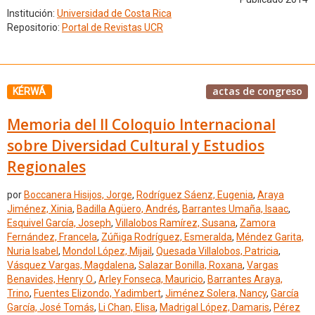
Institución:
Universidad de Costa Rica
Repositorio:
Portal de Revistas UCR
actas de congreso
KÉRWÁ
Memoria del II Coloquio Internacional
sobre Diversidad Cultural y Estudios
Regionales
por
Boccanera Hisijos, Jorge
,
Rodríguez Sáenz, Eugenia
,
Araya
Jiménez, Xinia
,
Badilla Agüero, Andrés
,
Barrantes Umaña, Isaac
,
Esquivel García, Joseph
,
Villalobos Ramírez, Susana
,
Zamora
Fernández, Francela
,
Zúñiga Rodríguez, Esmeralda
,
Méndez Garita,
Nuria Isabel
,
Mondol López, Mijail
,
Quesada Villalobos, Patricia
,
Vásquez Vargas, Magdalena
,
Salazar Bonilla, Roxana
,
Vargas
Benavides, Henry O.
,
Arley Fonseca, Mauricio
,
Barrantes Araya,
Trino
,
Fuentes Elizondo, Yadimbert
,
Jiménez Solera, Nancy
,
García
García, José Tomás
,
Li Chan, Elisa
,
Madrigal López, Damaris
,
Pérez